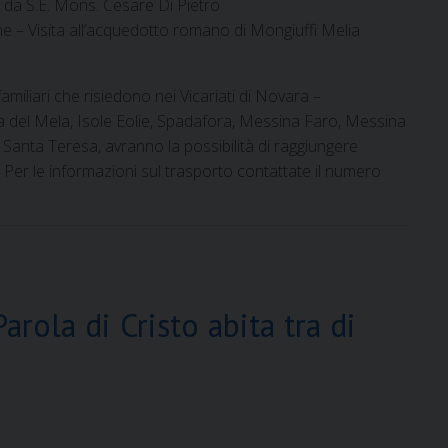
 da S.E. Mons. Cesare Di Pietro
 – Visita all’acquedotto romano di Mongiuffi Melia
familiari che risiedono nei Vicariati di Novara –
a del Mela, Isole Eolie, Spadafora, Messina Faro, Messina
anta Teresa, avranno la possibilità di raggiungere
 Per le informazioni sul trasporto contattate il numero
arola di Cristo abita tra di