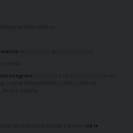
mosaico, tecniche miste, ecc.
ormativa:
musica, canto, danza e recitazione;
a e poesia;
iche integrate:
produzioni a carattere pluridisciplinare
i integrati (visivo, letterario, poetico, musicale,
 filmati e videoclip.
tutti, nei modi sopra descritti. È prevista
sia la