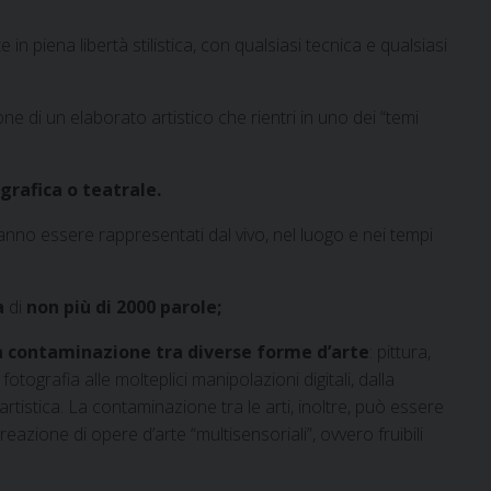
in piena libertà stilistica, con qualsiasi tecnica e qualsiasi
one di un elaborato artistico che rientri in uno dei “temi
rafica o teatrale.
dovranno essere rappresentati dal vivo, nel luogo e nei tempi
va
di
non più di 2000 parole;
la contaminazione tra diverse forme d’arte
: pittura,
fotografia alle molteplici manipolazioni digitali, dalla
 artistica. La contaminazione tra le arti, inoltre, può essere
reazione di opere d’arte “multisensoriali”, ovvero fruibili