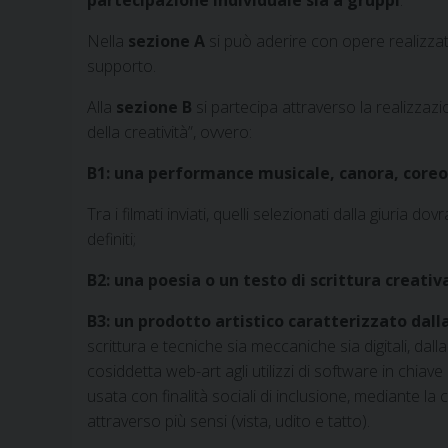
partecipazione individuale sia a gruppi
.
Nella
sezione A
si può aderire con opere realizzate 
supporto.
Alla
sezione B
si partecipa attraverso la realizzazi
della creatività”, ovvero:
B1: una performance musicale, canora, coreog
Tra i filmati inviati, quelli selezionati dalla giuria 
definiti;
B2: una poesia o un testo di scrittura creati
B3: un prodotto artistico caratterizzato dal
scrittura e tecniche sia meccaniche sia digitali, dalla 
cosiddetta web-art agli utilizzi di software in chiave
usata con finalità sociali di inclusione, mediante la c
attraverso più sensi (vista, udito e tatto).