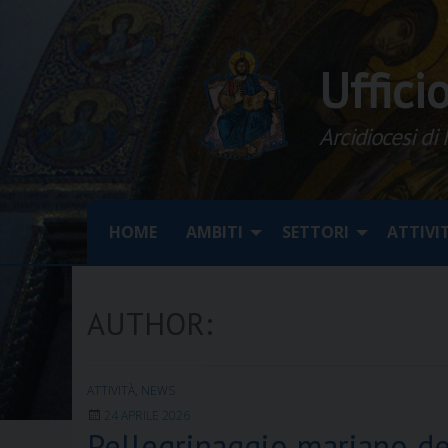
Skip
to
content
Uffici
Arcidiocesi di
HOME
AMBITI
SETTORI
ATTIVI
AUTHOR:
ATTIVITÀ
,
NEWS
24 APRILE 2026
Pellegrinaggio mariano de