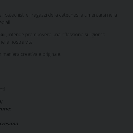
i catechisti e i ragazzi della catechesi a cimentarsi nella
diali.
voi
”, intende promuovere una riflessione sul giorno
ella nostra vita.
n maniera creativa e originale.
ti:
;
emme;
 cresima