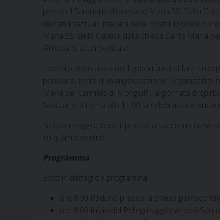
presso il Santuario diocesano Maria SS. Della Cate
dei tanti santuari mariani della nostra Diocesi, vivre
Maria SS. della Catena dalla chiesa Santa Maria del
Ghiodaro, a Lei dedicato.
L’evento diventa per noi l’opportunità di fare un’es
popolare, fonte di evangelizzazione. Organizzato i
Maria del Carmelo di Mongiuffi, la giornata di spiritu
Santuario, intorno alle 11.00 la celebrazione eucaris
Nel pomeriggio, dopo il pranzo a sacco, un breve perc
su quanto vissuto.
Programma
Ecco in dettaglio il programma:
ore 8.30 Raduno presso la chiesa parrocchial
ore 9.00 Inizio del Pellegrinaggio verso il San