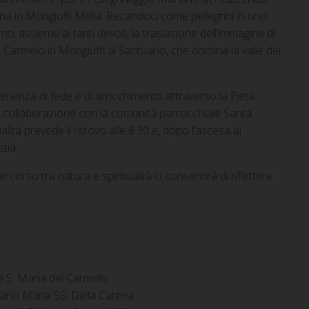
na in Mongiuffi Melia. Recandoci come pellegrini in uno
e
t
k
t
e
i
n
mo, assieme ai tanti devoti, la traslazione dell’immagine di
b
e
e
s
g
l
t
o
r
d
A
r
 Carmelo in Mongiuffi al Santuario, che domina la valle del
o
e
I
p
a
k
s
n
p
m
perienza di fede e di arricchimento attraverso la Pietà
t
n collaborazione con la comunità parrocchiale Santa
alità prevede il ritrovo alle 8.30 e, dopo l’ascesa al
tia.
orso tra natura e spiritualità ci consentirà di riflettere
e S. Maria del Carmelo
tuario Maria SS. Della Catena