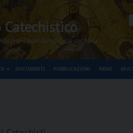
o Catechistico
 Messina-Lipari-Santa Lucia del Mela
TÀ
DOCUMENTI
PUBBLICAZIONI
NEWS
MULT
i Catechisti