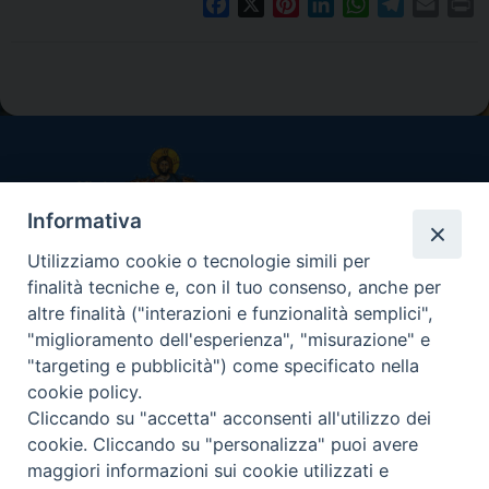
F
X
P
L
W
T
E
P
a
i
i
h
e
m
r
c
n
n
a
l
a
i
e
t
k
t
e
i
n
P
b
e
e
s
g
l
t
o
o
r
d
A
r
s
o
e
I
p
a
t
k
s
n
p
m
N
t
Informativa
a
Utilizziamo cookie o tecnologie simili per
v
UFFICIO CATECHISTICO DIOCESANO
finalità tecniche e, con il tuo consenso, anche per
i
Arcidiocesi di Messina-Lipari-Santa Lucia del Mela
altre finalità ("interazioni e funzionalità semplici",
g
"miglioramento dell'esperienza", "misurazione" e
a
"targeting e pubblicità") come specificato nella
Via I Settembre, 117 - 98122 Messina
t
cookie policy.
i
Cliccando su "accetta" acconsenti all'utilizzo dei
Orario e giorni di apertura uffici
o
cookie. Cliccando su "personalizza" puoi avere
Su appuntamento, da lunedì a venerdì ore 9.00/13.00 –
n
maggiori informazioni sui cookie utilizzati e
15.00/17.00