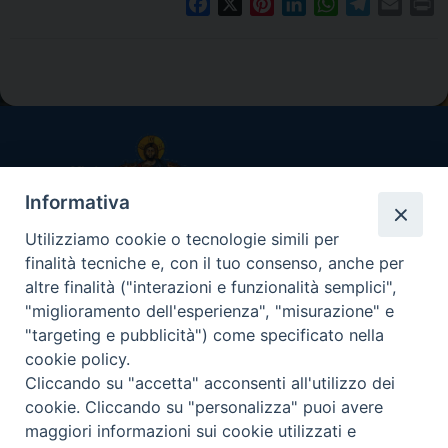
F
X
P
L
W
T
E
P
a
i
i
h
e
m
r
c
n
n
a
l
a
i
e
t
k
t
e
i
n
P
b
e
e
s
g
l
t
o
o
r
d
A
r
s
o
e
I
p
a
t
k
s
n
p
m
N
t
Informativa
a
Utilizziamo cookie o tecnologie simili per
v
UFFICIO CATECHISTICO DIOCESANO
finalità tecniche e, con il tuo consenso, anche per
i
Arcidiocesi di Messina-Lipari-Santa Lucia del Mela
altre finalità ("interazioni e funzionalità semplici",
g
"miglioramento dell'esperienza", "misurazione" e
a
"targeting e pubblicità") come specificato nella
Via I Settembre, 117 - 98122 Messina
t
cookie policy.
i
Cliccando su "accetta" acconsenti all'utilizzo dei
Orario e giorni di apertura uffici
o
cookie. Cliccando su "personalizza" puoi avere
Su appuntamento, da lunedì a venerdì ore 9.00/13.00 –
n
maggiori informazioni sui cookie utilizzati e
15.00/17.00