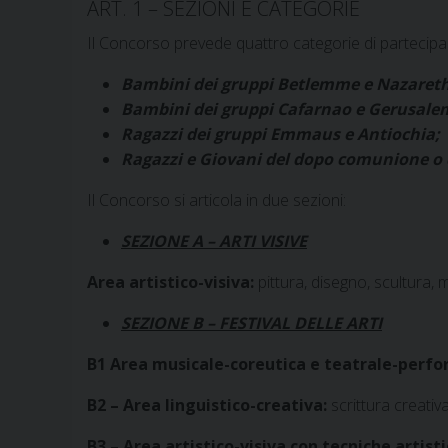
ART. 1 – SEZIONI E CATEGORIE
Il Concorso prevede quattro categorie di partecipan
Bambini dei gruppi Betlemme e Nazareth
Bambini dei gruppi Cafarnao e Gerusal
Ragazzi dei gruppi Emmaus e Antiochia;
Ragazzi e Giovani del dopo comunione o
Il Concorso si articola in due sezioni:
SEZIONE A – ARTI VISIVE
Area artistico-visiva:
pittura, disegno, scultura, 
SEZIONE B – FESTIVAL DELLE ARTI
B1 Area musicale-coreutica e teatrale-perf
B2 – Area linguistico-creativa:
scrittura creativ
B3 –
Area artistico-visiva con tecniche artist