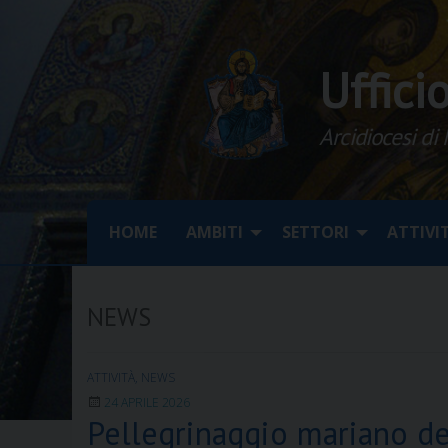
Skip
to
content
Uffici
Arcidiocesi di
HOME
AMBITI
SETTORI
ATTIVI
NEWS
ATTIVITÀ
,
NEWS
24 APRILE 2026
Pellegrinaggio mariano de