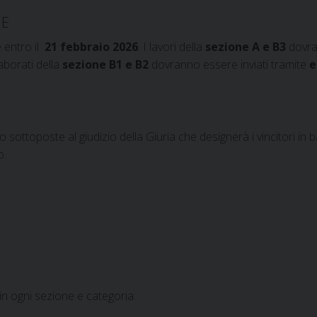
NE
 entro il
21 f
e
bbraio
2026
. I lavori della
sezione A e B3
dovr
laborati della
sezione B1 e B2
dovranno essere inviati tramite
e
sottoposte al giudizio della Giuria che designerà i vincitori in ba
o.
i in ogni sezione e categoria.