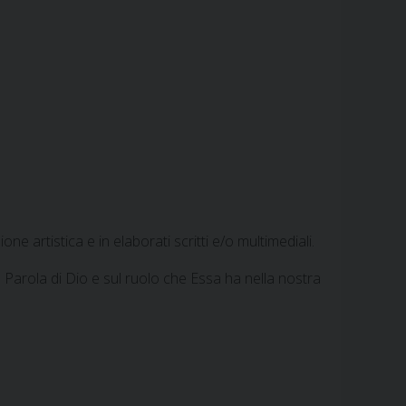
c
n
n
a
l
a
i
e
t
k
t
e
i
n
b
e
e
s
g
l
t
o
r
d
A
r
o
e
I
p
a
k
s
n
p
m
t
ne artistica e in elaborati scritti e/o multimediali.
 Parola di Dio e sul ruolo che Essa ha nella nostra