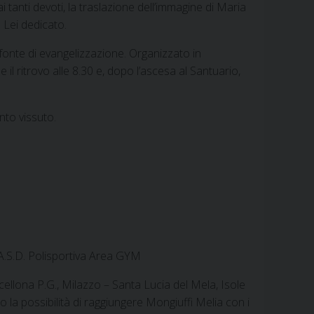
 tanti devoti, la traslazione dell’immagine di Maria
e
t
k
t
e
i
n
 Lei dedicato.
b
e
e
s
g
l
t
o
r
d
A
r
 fonte di evangelizzazione. Organizzato in
o
e
I
p
a
il ritrovo alle 8.30 e, dopo l’ascesa al Santuario,
k
s
n
p
m
t
nto vissuto.
 A.S.D. Polisportiva Area GYM
rcellona P.G., Milazzo – Santa Lucia del Mela, Isole
a possibilità di raggiungere Mongiuffi Melia con i