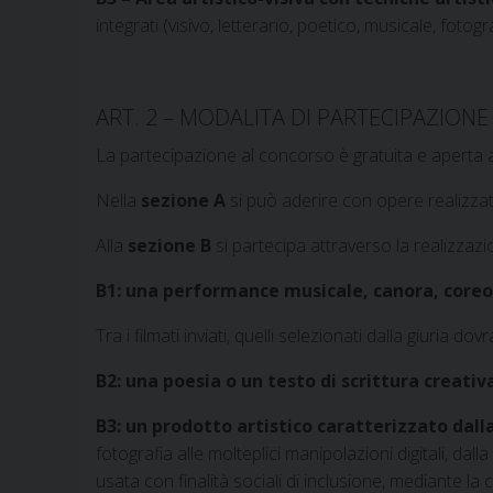
integrati (visivo, letterario, poetico, musicale, fotogra
ART. 2 – MODALITA DI PARTECIPAZIONE
La partecipazione al concorso è gratuita e aperta a 
Nella
sezione A
si può aderire con opere realizzate
Alla
sezione B
si partecipa attraverso la realizzazio
B1: una performance musicale, canora, coreog
Tra i filmati inviati, quelli selezionati dalla giuria d
B2: una poesia o un testo di scrittura creati
B3: un prodotto artistico caratterizzato dal
fotografia alle molteplici manipolazioni digitali, dall
usata con finalità sociali di inclusione, mediante la c