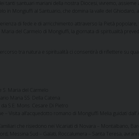
i tanti santuari mariani della nostra Diocesi, vivremo, assieme ai
lo in Mongiuffi al Santuario, che domina la valle del Ghiodaro, a
perienza di fede e di arricchimento attraverso la Pietà popolare,
ria del Carmelo di Mongiuffi, la giornata di spiritualità prevede 
corso tra natura e spiritualità ci consentirà di riflettere su qua
e S. Maria del Carmelo
tuario Maria SS. Della Catena
 da S.E. Mons. Cesare Di Pietro
– Visita all’acquedotto romano di Mongiuffi Melia guidati dall’
o familiari che risiedono nei Vicariati di Novara – Montalbano, Ba
d, Messina Sud – Galati, Roccalumera – Santa Teresa, avranno l