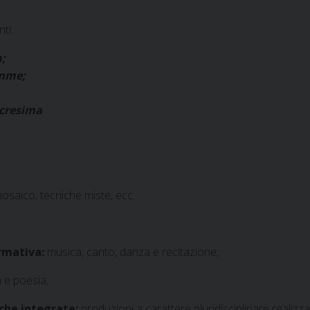
ti:
;
emme;
 cresima
mosaico, tecniche miste, ecc.
ormativa:
musica, canto, danza e recitazione;
a e poesia;
iche integrate:
produzioni a carattere pluridisciplinare realizza