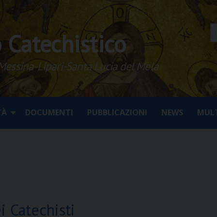
o Catechistico
 Messina-Lipari-Santa Lucia del Mela
TÀ
DOCUMENTI
PUBBLICAZIONI
NEWS
MULT
i Catechisti