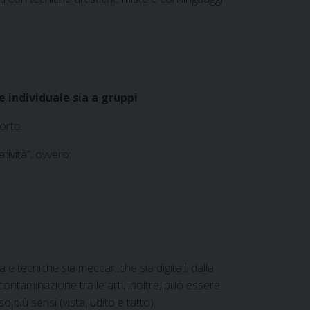
e individuale sia a gruppi
.
orto.
tività”, ovvero:
ura e tecniche sia meccaniche sia digitali, dalla
a contaminazione tra le arti, inoltre, può essere
o più sensi (vista, udito e tatto).