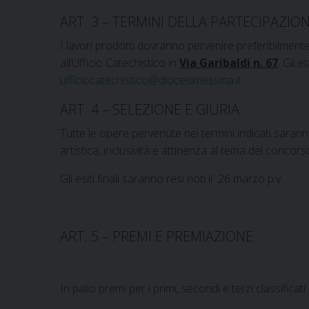
ART. 3 – TERMINI DELLA PARTECIPAZIO
I lavori prodotti dovranno pervenire preferibilmente
all’Ufficio Catechistico in
Via Garibaldi n. 67
. Gli e
ufficiocatechistico@diocesimessina.it
ART. 4 – SELEZIONE E GIURIA
Tutte le opere pervenute nei termini indicati saranno 
artistica, inclusività e attinenza al tema del concors
Gli esiti finali saranno resi noti il 26 marzo p.v..
ART. 5 – PREMI E PREMIAZIONE
In palio premi per i primi, secondi e terzi classificat