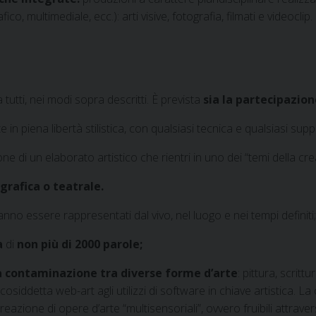
fico, multimediale, ecc.): arti visive, fotografia, filmati e videoclip.
tutti, nei modi sopra descritti. È prevista
sia la partecipazion
 in piena libertà stilistica, con qualsiasi tecnica e qualsiasi supp
ne di un elaborato artistico che rientri in uno dei “temi della crea
rafica o teatrale.
ovranno essere rappresentati dal vivo, nel luogo e nei tempi definiti;
va
di
non più di 2000 parole;
la contaminazione tra diverse forme d’arte
: pittura, scritt
a cosiddetta web-art agli utilizzi di software in chiave artistica. L
reazione di opere d’arte “multisensoriali”, ovvero fruibili attravers