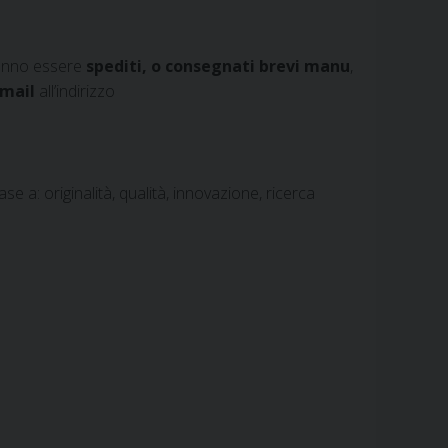
anno essere
spediti, o consegnati brevi manu
,
mail
all’indirizzo
se a: originalità, qualità, innovazione, ricerca