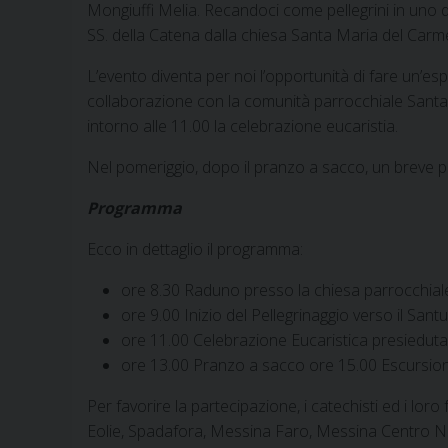
Mongiuffi Melia. Recandoci come pellegrini in uno de
SS. della Catena dalla chiesa Santa Maria del Carme
L’evento diventa per noi l’opportunità di fare un’es
collaborazione con la comunità parrocchiale Santa Ma
intorno alle 11.00 la celebrazione eucaristia.
Nel pomeriggio, dopo il pranzo a sacco, un breve per
Programma
Ecco in dettaglio il programma:
ore 8.30 Raduno presso la chiesa parrocchial
ore 9.00 Inizio del Pellegrinaggio verso il San
ore 11.00 Celebrazione Eucaristica presieduta
ore 13.00 Pranzo a sacco ore 15.00 Escursione 
Per favorire la partecipazione, i catechisti ed i lor
Eolie, Spadafora, Messina Faro, Messina Centro Nor