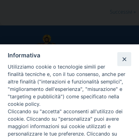
c
n
n
a
l
a
i
e
t
k
t
e
i
n
P
Successivi
»
b
e
e
s
g
l
t
o
o
r
d
A
r
s
o
e
I
p
a
t
k
s
n
p
m
N
t
a
Informativa
v
Utilizziamo cookie o tecnologie simili per
i
UFFICIO CATECHISTICO DIOCESANO
finalità tecniche e, con il tuo consenso, anche per
g
Arcidiocesi di Messina-Lipari-Santa Lucia del Mela
altre finalità ("interazioni e funzionalità semplici",
a
"miglioramento dell'esperienza", "misurazione" e
t
"targeting e pubblicità") come specificato nella
Via I Settembre, 117 - 98122 Messina
i
cookie policy.
o
Cliccando su "accetta" acconsenti all'utilizzo dei
Orario e giorni di apertura uffici
n
cookie. Cliccando su "personalizza" puoi avere
Su appuntamento, da lunedì a venerdì ore 9.00/13.00 –
maggiori informazioni sui cookie utilizzati e
15.00/17.00
personalizzare le tue preferenze. Cliccando su
Recapiti