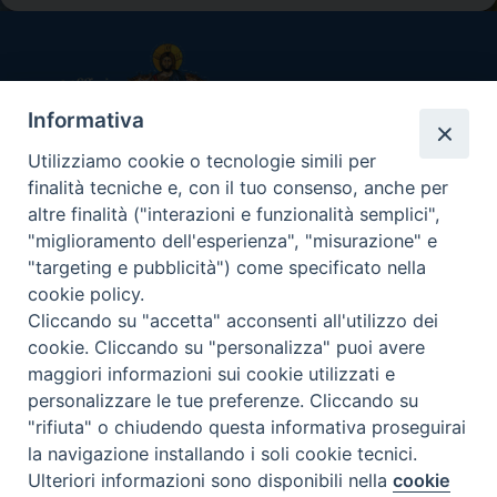
b
e
e
s
g
l
t
o
r
d
A
r
o
e
I
p
a
k
s
n
p
m
t
Informativa
Utilizziamo cookie o tecnologie simili per
UFFICIO CATECHISTICO DIOCESANO
finalità tecniche e, con il tuo consenso, anche per
Arcidiocesi di Messina-Lipari-Santa Lucia del Mela
altre finalità ("interazioni e funzionalità semplici",
"miglioramento dell'esperienza", "misurazione" e
Via I Settembre, 117 - 98122 Messina
"targeting e pubblicità") come specificato nella
cookie policy.
Orario e giorni di apertura uffici
Cliccando su "accetta" acconsenti all'utilizzo dei
Su appuntamento, da lunedì a venerdì ore 9.00/13.00 –
cookie. Cliccando su "personalizza" puoi avere
15.00/17.00
maggiori informazioni sui cookie utilizzati e
personalizzare le tue preferenze. Cliccando su
Recapiti
"rifiuta" o chiudendo questa informativa proseguirai
Tel. 090.6684232 - Fax 090.6684202
la navigazione installando i soli cookie tecnici.
ufficiocatechistico@diocesimessina.it
Ulteriori informazioni sono disponibili nella
cookie
Preferenze Cookie