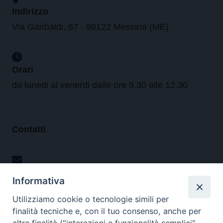
Indirizzo
Via Garibaldi, 67 - 98122 Messina (ME)
Orari
da lunedi al venerdi dalle ore 9.30 alle 12.30
Contatti
Tel. 090.6684111 - Fax. 090.6684206
Informativa
arcivescovo.messina@tin.it
Utilizziamo cookie o tecnologie simili per
finalità tecniche e, con il tuo consenso, anche per