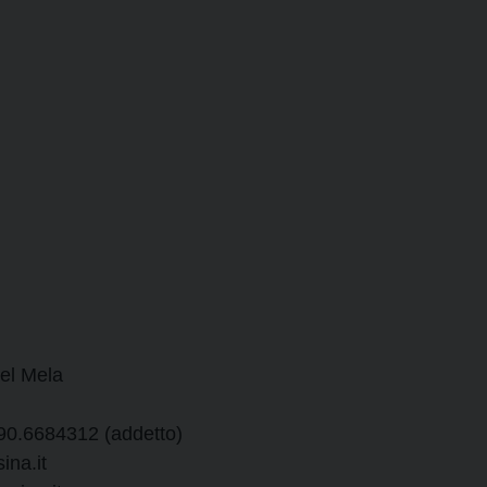
del Mela
 090.6684312 (addetto)
ina.it