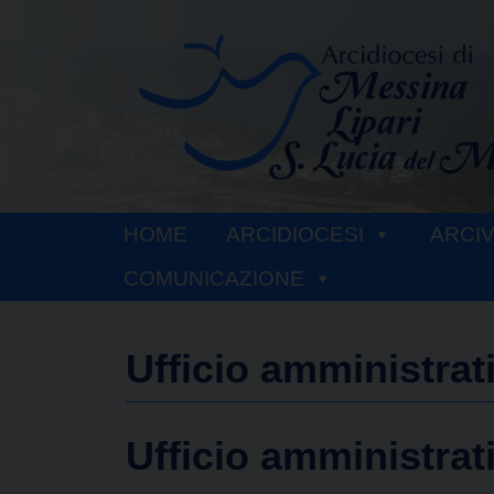
Skip
to
content
HOME
ARCIDIOCESI
ARCI
COMUNICAZIONE
Ufficio amministrat
Ufficio amministrat