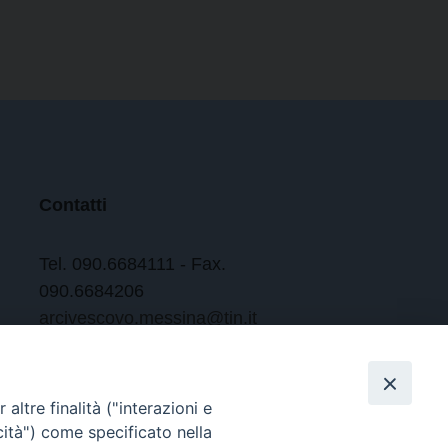
Contatti
Tel. 090.6684111 - Fax.
090.6684206
arcivescovo.messina@tin.it
Canali social
altre finalità ("interazioni e
cità") come specificato nella