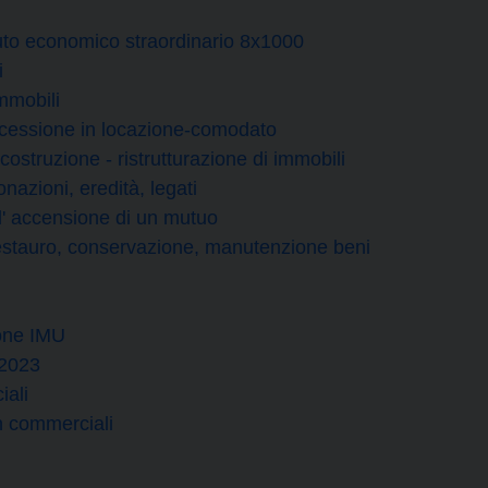
buto economico straordinario 8x1000
i
mmobili
cessione in locazione-comodato
struzione - ristrutturazione di immobili
azioni, eredità, legati
' accensione di un mutuo
estauro, conservazione, manutenzione beni
ione IMU
/2023
iali
n commerciali