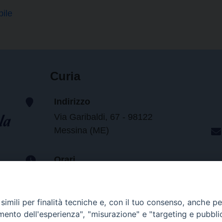
ile
Curia
Indirizzo
Via Garibaldi, 67 - 98122
Messina (ME)
Orari
da lunedi al venerdi dalle ore
9.30 alle 12.30
imili per finalità tecniche e, con il tuo consenso, anche per 
amento dell'esperienza", "misurazione" e "targeting e pubbli