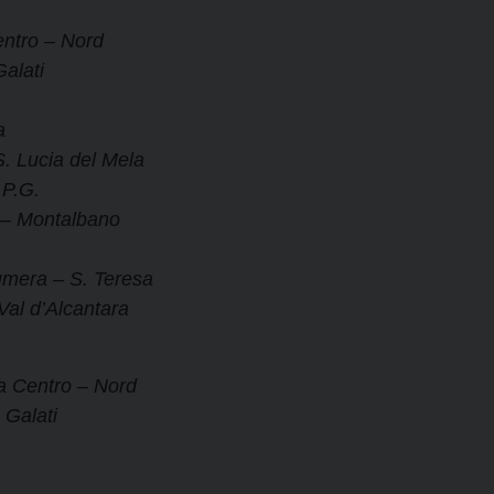
ntro – Nord
alati
a
. Lucia del Mela
 P.G.
 – Montalbano
umera – S. Teresa
al d’Alcantara
a Centro – Nord
 Galati