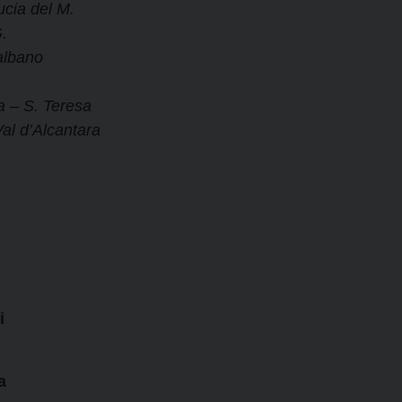
ucia del M.
.
albano
a – S. Teresa
al d’Alcantara
i
a