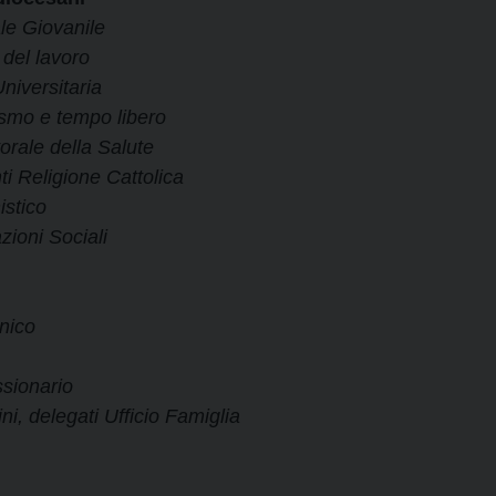
ale
Giovanile
 del lavoro
niversitaria
ismo e tempo libero
rale della Salute
i Religione Cattolica
istico
zioni Sociali
nico
sionario
i, delegati Ufficio Famiglia