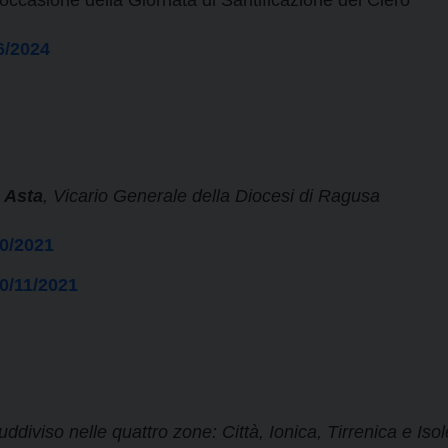
occasione della Giornata di Santificazione del Clero
6/2024
 Asta
, Vicario Generale della Diocesi di Ragusa
10/2021
0/11/2021
 suddiviso nelle quattro zone: Città, Ionica, Tirrenica e Isol