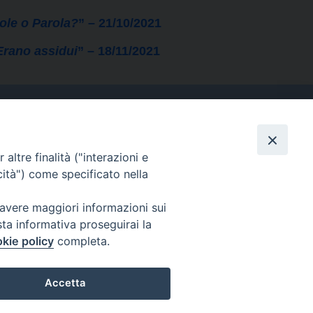
ole o Parola?
” – 21/10/2021
Erano assidui
” – 18/11/2021
altre finalità ("interazioni e
Contatti
cità") come specificato nella
Tel. 090.6684111 - Fax.
090.6684206
 avere maggiori informazioni sui
arcivescovo.messina@tin.it
sta informativa proseguirai la
kie policy
completa.
Canali social
Accetta