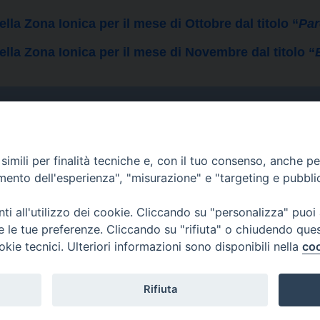
della Zona Ionica per il mese di Ottobre dal titolo “
Par
 della Zona Ionica per il mese di Novembre dal titolo “
Curia
imili per finalità tecniche e, con il tuo consenso, anche per 
Indirizzo
amento dell'esperienza", "misurazione" e "targeting e pubbli
Via Garibaldi, 67 - 98122
Messina (ME)
i all'utilizzo dei cookie. Cliccando su "personalizza" puoi
re le tue preferenze. Cliccando su "rifiuta" o chiudendo que
Orari
okie tecnici. Ulteriori informazioni sono disponibili nella
coo
da lunedi al venerdi dalle ore
9.30 alle 12.30
Rifiuta