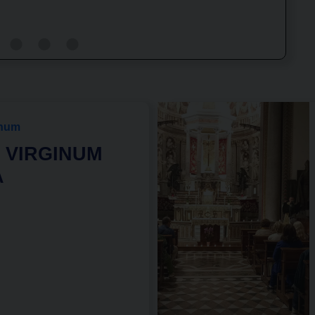
scandiranno l’Anno giubilare, che si…
inum
 VIRGINUM
A