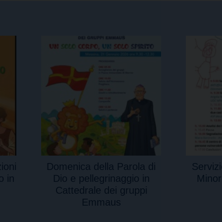
ioni
Domenica della Parola di
Servizi
o in
Dio e pellegrinaggio in
Minor
Cattedrale dei gruppi
Emmaus