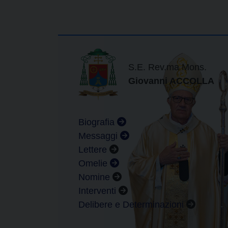
S.E. Rev.ma Mons.
Giovanni ACCOLLA
Biografia
Messaggi
Lettere
Omelie
Nomine
Interventi
Delibere e Determinazioni