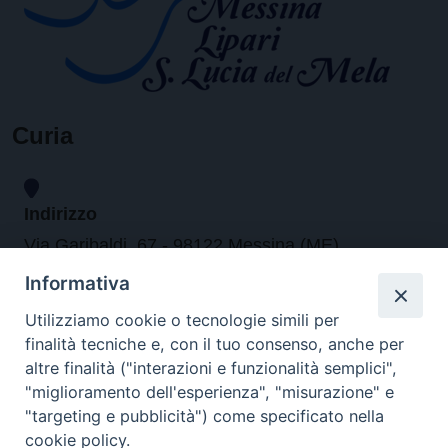
Curia
Indirizzo
Via Garibaldi, 67 - 98122 Messina (ME)
Informativa
Orari
Utilizziamo cookie o tecnologie simili per
finalità tecniche e, con il tuo consenso, anche per
da lunedi al venerdi dalle ore 9.30 alle 12.30
altre finalità ("interazioni e funzionalità semplici",
"miglioramento dell'esperienza", "misurazione" e
"targeting e pubblicità") come specificato nella
Contatti
cookie policy.