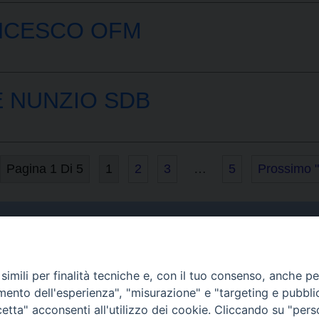
ANCESCO OFM
 NUNZIO SDB
Pagina 1 Di 5
1
2
3
…
5
Prossimo "
Curia
imili per finalità tecniche e, con il tuo consenso, anche per 
Indirizzo
amento dell'esperienza", "misurazione" e "targeting e pubbli
Via Garibaldi, 67 - 98122
tta" acconsenti all'utilizzo dei cookie. Cliccando su "per
Messina (ME)