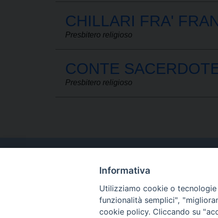
CHILLARI FRA' FR
Presbitero religioso
CONTE SACERDOTE
Presbitero religioso
Informativa
Utilizziamo cookie o tecnologie s
funzionalità semplici", "miglior
cookie policy.
Cliccando su "acce