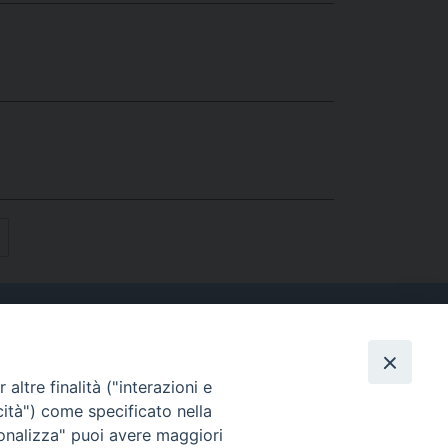
altre finalità ("interazioni e
Contatti
cità") come specificato nella
Tel. 090.6684111 - Fax.
sonalizza" puoi avere maggiori
090.6684206