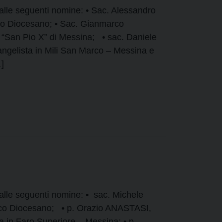
alle seguenti nomine: • Sac. Alessandro
ivo Diocesano; • Sac. Gianmarco
San Pio X” di Messina; • sac. Daniele
gelista in Mili San Marco – Messina e
]
alle seguenti nomine: • sac. Michele
rgico Diocesano; • p. Orazio ANASTASI,
a in Faro Superiore – Messina; • p.