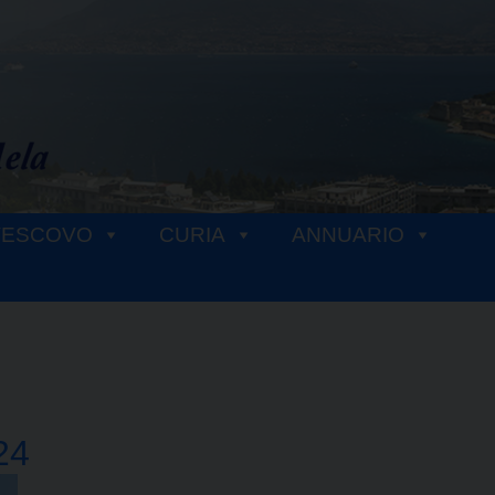
VESCOVO
CURIA
ANNUARIO
24