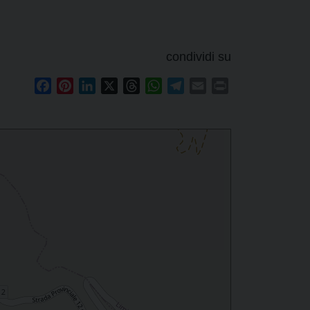
condividi su
Facebook
Pinterest
LinkedIn
X
Threads
WhatsApp
Telegram
Email
Print