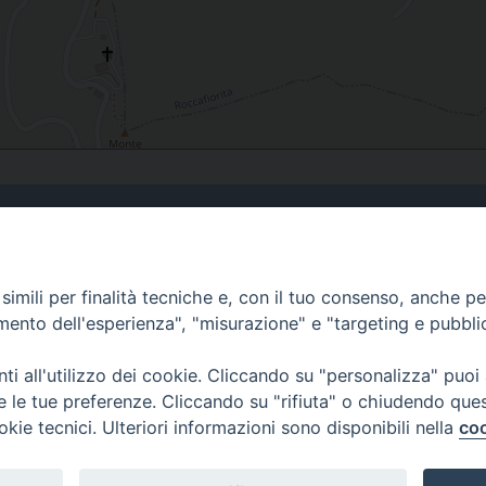
Curia
imili per finalità tecniche e, con il tuo consenso, anche per 
Indirizzo
amento dell'esperienza", "misurazione" e "targeting e pubbli
Via Garibaldi, 67 - 98122
Messina (ME)
i all'utilizzo dei cookie. Cliccando su "personalizza" puoi
re le tue preferenze. Cliccando su "rifiuta" o chiudendo que
Orari
okie tecnici. Ulteriori informazioni sono disponibili nella
coo
da lunedi al venerdi dalle ore
9.30 alle 12.30