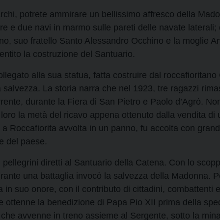
archi, potrete ammirare un bellissimo affresco della Mado
ore e due navi in marmo sulle pareti delle navate latera
, suo fratello Santo Alessandro Occhino e la moglie Ann
ntito la costruzione del Santuario.
collegato alla sua statua, fatta costruire dal roccafiorita
 salvezza. La storia narra che nel 1923, tre ragazzi rima
rrente, durante la Fiera di San Pietro e Paolo d’Agrò. N
loro la metà del ricavo appena ottenuto dalla vendita di
a Roccafiorita avvolta in un panno, fu accolta con grand
te del paese.
 pellegrini diretti al Santuario della Catena. Con lo sco
rante una battaglia invocò la salvezza della Madonna. P
n suo onore, con il contributo di cittadini, combattenti e 
e ottenne la benedizione di Papa Pio XII prima della sped
to, che avvenne in treno assieme al Sergente, sotto la mi