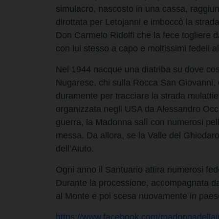
simulacro, nascosto in una cassa, raggiun
dirottata per Letojanni e imboccò la strada
Don Carmelo Ridolfi che la fece togliere da
con lui stesso a capo e moltissimi fedeli a
Nel 1944 nacque una diatriba su dove costr
Nugarese, chi sulla Rocca San Giovanni, ch
duramente per tracciare la strada mulattier
organizzata negli USA da Alessandro Occhi
guerra, la Madonna salì con numerosi pell
messa. Da allora, se la Valle del Ghiodar
dell’Aiuto.
Ogni anno il Santuario attira numerosi fede
Durante la processione, accompagnata dall
al Monte e poi scesa nuovamente in paes
https://www.facebook.com/madonnadellai