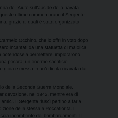
nna dell’Aiuto sull’abside della navata
li; queste ultime commemorano il Sergente
a, grazie ai quali è stata organizzata
no Carmelo Occhino, che lo offrì in voto dopo
sero incantati da una statuetta di maiolica
on potendosela permettere, implorarono
 una pecora; un enorme sacrificio
e gioia e messa in un’edicola ricavata dai
ppio della Seconda Guerra Mondiale,
er devozione, nel 1943, mentre era di
amici. Il Sergente riuscì perfino a farla
izione della stessa a Roccafiorita. Il
naccia incombente dei bombardamenti. Il