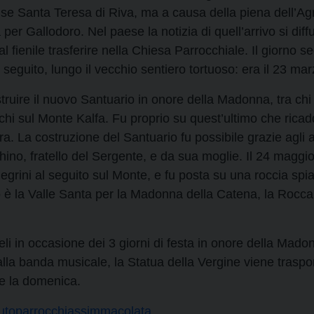
se Santa Teresa di Riva, ma a causa della piena dell’Agr
 per Gallodoro. Nel paese la notizia di quell’arrivo si di
l fienile trasferire nella Chiesa Parrocchiale. Il giorno s
l seguito, lungo il vecchio sentiero tortuoso: era il 23 ma
uire il nuovo Santuario in onore della Madonna, tra chi 
i sul Monte Kalfa. Fu proprio su quest’ultimo che ricadd
a. La costruzione del Santuario fu possibile grazie agli a
no, fratello del Sergente, e da sua moglie. Il 24 maggio
egrini al seguito sul Monte, e fu posta su una roccia sp
o è la Valle Santa per la Madonna della Catena, la Rocca
li in occasione dei 3 giorni di festa in onore della Madon
a banda musicale, la Statua della Vergine viene traspor
e la domenica.
utoparrocchiassimmacolata