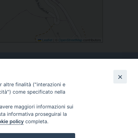
Leaflet
|
©
OpenStreetMap
contributors
altre finalità ("interazioni e
Contatti
cità") come specificato nella
Tel. 090.6684111 - Fax.
090.6684206
 avere maggiori informazioni sui
arcivescovo.messina@tin.it
sta informativa proseguirai la
kie policy
completa.
Canali social