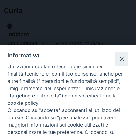
Curia
Indirizzo
Via Garibaldi, 67 - 98122 Messina (ME)
Informativa
Orari
Utilizziamo cookie o tecnologie simili per
finalità tecniche e, con il tuo consenso, anche per
da lunedi al venerdi dalle ore 9.30 alle 12.30
altre finalità ("interazioni e funzionalità semplici",
"miglioramento dell'esperienza", "misurazione" e
"targeting e pubblicità") come specificato nella
Contatti
cookie policy.
Cliccando su "accetta" acconsenti all'utilizzo dei
Tel. 090.6684111 - Fax. 090.6684206
cookie. Cliccando su "personalizza" puoi avere
arcivescovo.messina@tin.it
maggiori informazioni sui cookie utilizzati e
personalizzare le tue preferenze. Cliccando su
Canali social