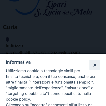
Curia
Indirizzo
Via Garibaldi, 67 - 98122 Messina (ME)
Informativa
Orari
Utilizziamo cookie o tecnologie simili per
finalità tecniche e, con il tuo consenso, anche per
da lunedi al venerdi dalle ore 9.30 alle 12.30
altre finalità ("interazioni e funzionalità semplici",
"miglioramento dell'esperienza", "misurazione" e
"targeting e pubblicità") come specificato nella
Contatti
cookie policy.
Cliccando su "accetta" acconsenti all'utilizzo dei