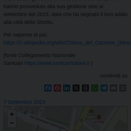
hanno provveduto alla sua gestione sino al
settembre del 2015, data che ha segnato il loro addio
alla città dello Stretto.
Per saperne di più:
https://it.wikipedia.org/wiki/Chiesa_del_Carmine_(Mes
[fonte Collegamento Nazionale
Santuari
https://www.santuaritaliani.it
]
condividi su
Facebook
Pinterest
LinkedIn
X
Threads
WhatsApp
Telegram
Email
Pr
7 Settembre 2023
+
−