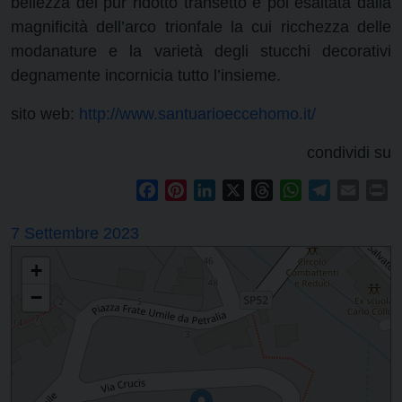
bellezza del pur ridotto transetto è poi esaltata dalla
magnificità dell’arco trionfale la cui ricchezza delle
modanature e la varietà degli stucchi decorativi
degnamente incornicia tutto l’insieme.
sito web:
http://www.santuarioeccehomo.it/
condividi su
Facebook
Pinterest
LinkedIn
X
Threads
WhatsApp
Telegram
Email
Pr
7 Settembre 2023
+
−