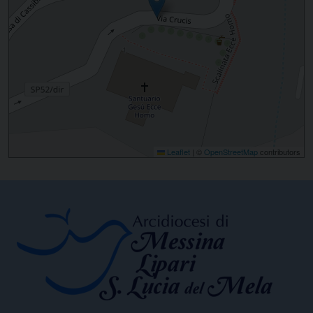
Leaflet
|
©
OpenStreetMap
contributors