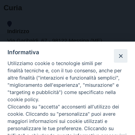
Curia
Indirizzo
Via Garibaldi, 67 - 98122 Messina (ME)
Informativa
Orari
Utilizziamo cookie o tecnologie simili per
finalità tecniche e, con il tuo consenso, anche per
da lunedi al venerdi dalle ore 9.30 alle 12.30
altre finalità ("interazioni e funzionalità semplici",
"miglioramento dell'esperienza", "misurazione" e
"targeting e pubblicità") come specificato nella
Contatti
cookie policy.
Cliccando su "accetta" acconsenti all'utilizzo dei
Tel. 090.6684111 - Fax. 090.6684206
cookie. Cliccando su "personalizza" puoi avere
arcivescovo.messina@tin.it
maggiori informazioni sui cookie utilizzati e
personalizzare le tue preferenze. Cliccando su
Canali social