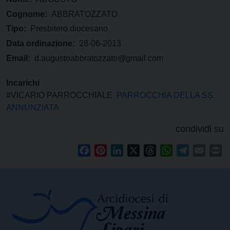
Cognome:
ABBRATOZZATO
Tipo:
Presbitero diocesano
Data ordinazione:
28-06-2013
Email:
d.augustoabbratozzato@gmail.com
Incarichi
#VICARIO PARROCCHIALE
PARROCCHIA DELLA SS.
ANNUNZIATA
condividi su
Facebook
Pinterest
LinkedIn
X
Threads
WhatsApp
Telegram
Email
Pr