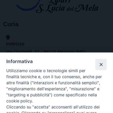
Curia
Indirizzo
Via Garibaldi, 67 - 98122 Messina (ME)
Informativa
Orari
Utilizziamo cookie o tecnologie simili per
finalità tecniche e, con il tuo consenso, anche per
da lunedi al venerdi dalle ore 9.30 alle 12.30
altre finalità ("interazioni e funzionalità semplici",
"miglioramento dell'esperienza", "misurazione" e
"targeting e pubblicità") come specificato nella
Contatti
cookie policy.
Cliccando su "accetta" acconsenti all'utilizzo dei
Tel. 090.6684111 - Fax. 090.6684206