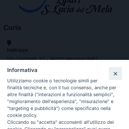
Curia
Indirizzo
Via Garibaldi, 67 - 98122 Messina (ME)
Informativa
Orari
Utilizziamo cookie o tecnologie simili per
finalità tecniche e, con il tuo consenso, anche per
da lunedi al venerdi dalle ore 9.30 alle 12.30
altre finalità ("interazioni e funzionalità semplici",
"miglioramento dell'esperienza", "misurazione" e
"targeting e pubblicità") come specificato nella
Contatti
cookie policy.
Cliccando su "accetta" acconsenti all'utilizzo dei
Tel. 090.6684111 - Fax. 090.6684206