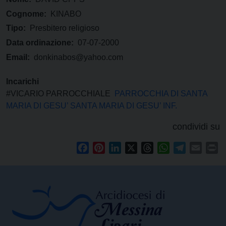
Cognome:
KINABO
Tipo:
Presbitero religioso
Data ordinazione:
07-07-2000
Email:
donkinabos@yahoo.com
Incarichi
#VICARIO PARROCCHIALE
PARROCCHIA DI SANTA
MARIA DI GESU’ SANTA MARIA DI GESU’ INF.
condividi su
Facebook
Pinterest
LinkedIn
X
Threads
WhatsApp
Telegram
Email
Pr