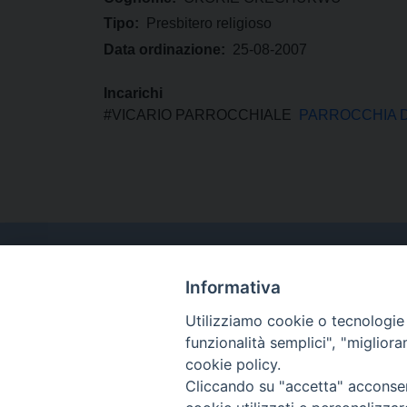
Tipo:
Presbitero religioso
Data ordinazione:
25-08-2007
Incarichi
#VICARIO PARROCCHIALE
PARROCCHIA D
Informativa
Utilizziamo cookie o tecnologie s
funzionalità semplici", "miglior
cookie policy.
Cliccando su "accetta" acconsent