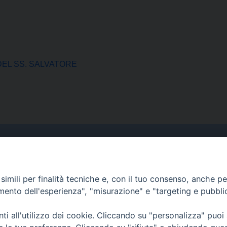
EL SS. SALVATORE
Curia
Indirizzo
imili per finalità tecniche e, con il tuo consenso, anche per 
amento dell'esperienza", "misurazione" e "targeting e pubbli
Via Garibaldi, 67 - 98122
Messina (ME)
i all'utilizzo dei cookie. Cliccando su "personalizza" puoi