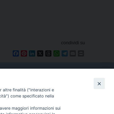
condividi su
Facebook
Pinterest
LinkedIn
X
Threads
WhatsApp
Telegram
Email
Print
Contatti
altre finalità ("interazioni e
cità") come specificato nella
Tel. 090.6684111 - Fax.
090.6684206
 avere maggiori informazioni sui
arcivescovo.messina@tin.it