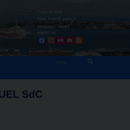
7 Agosto 2026
Santi Sisto II, papa, e
compagni, martiri
seguici su
Facebook
Instagram
Flickr
YouTube
Feed
Ricerca
per:
UEL SdC