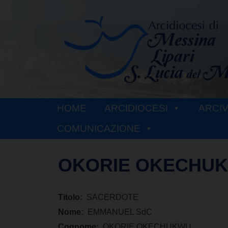
Skip
to
content
HOME
ARCIDIOCESI
ARCI
COMUNICAZIONE
OKORIE OKECHUK
Titolo:
SACERDOTE
Nome:
EMMANUEL SdC
Cognome:
OKORIE OKECHUKWU