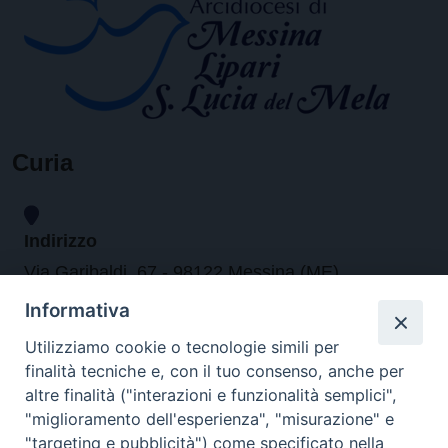
Curia
Indirizzo
Via Garibaldi, 67 - 98122 Messina (ME)
Informativa
Orari
Utilizziamo cookie o tecnologie simili per
finalità tecniche e, con il tuo consenso, anche per
da lunedi al venerdi dalle ore 9.30 alle 12.30
altre finalità ("interazioni e funzionalità semplici",
"miglioramento dell'esperienza", "misurazione" e
"targeting e pubblicità") come specificato nella
Contatti