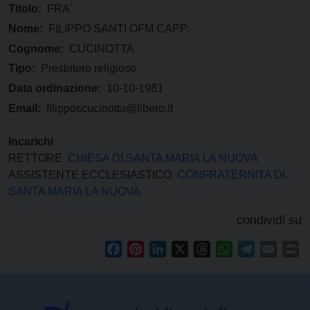
Titolo:
FRA'
Nome:
FILIPPO SANTI OFM CAPP.
Cognome:
CUCINOTTA
Tipo:
Presbitero religioso
Data ordinazione:
10-10-1981
Email:
filipposcucinotta@libero.it
Incarichi
RETTORE
CHIESA DI SANTA MARIA LA NUOVA
ASSISTENTE ECCLESIASTICO
CONFRATERNITA DI
SANTA MARIA LA NUOVA
condividi su
Facebook
Pinterest
LinkedIn
X
Threads
WhatsApp
Telegram
Email
Pr