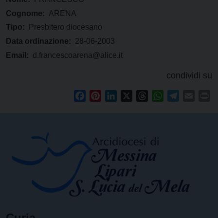
Cognome:
ARENA
Tipo:
Presbitero diocesano
Data ordinazione:
28-06-2003
Email:
d.francescoarena@alice.it
condividi su
Facebook
Pinterest
LinkedIn
X
Threads
WhatsApp
Telegram
Email
Pr
Curia