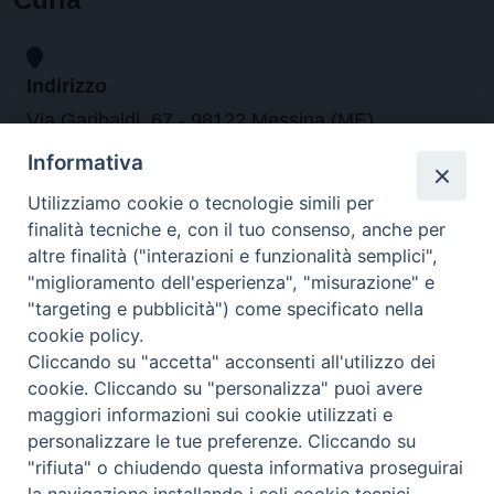
Indirizzo
Via Garibaldi, 67 - 98122 Messina (ME)
Informativa
Orari
Utilizziamo cookie o tecnologie simili per
finalità tecniche e, con il tuo consenso, anche per
da lunedi al venerdi dalle ore 9.30 alle 12.30
altre finalità ("interazioni e funzionalità semplici",
"miglioramento dell'esperienza", "misurazione" e
"targeting e pubblicità") come specificato nella
Contatti
cookie policy.
Cliccando su "accetta" acconsenti all'utilizzo dei
Tel. 090.6684111 - Fax. 090.6684206
cookie. Cliccando su "personalizza" puoi avere
arcivescovo.messina@tin.it
maggiori informazioni sui cookie utilizzati e
personalizzare le tue preferenze. Cliccando su
Canali social
"rifiuta" o chiudendo questa informativa proseguirai