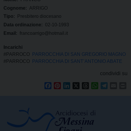
Cognome:
ARRIGO
Tipo:
Presbitero diocesano
Data ordinazione:
02-10-1993
Email:
francoarrigo@hotmail.it
Incarichi
#PARROCO
PARROCCHIA DI SAN GREGORIO MAGNO
#PARROCO
PARROCCHIA DI SANT’ANTONIO ABATE
condividi su
Facebook
Pinterest
LinkedIn
X
Threads
WhatsApp
Telegram
Email
Pr