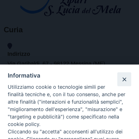
Curia
Indirizzo
Via Garibaldi, 67 - 98122 Messina (ME)
Informativa
Orari
Utilizziamo cookie o tecnologie simili per
finalità tecniche e, con il tuo consenso, anche per
da lunedi al venerdi dalle ore 9.30 alle 12.30
altre finalità ("interazioni e funzionalità semplici",
"miglioramento dell'esperienza", "misurazione" e
"targeting e pubblicità") come specificato nella
Contatti
cookie policy.
Cliccando su "accetta" acconsenti all'utilizzo dei
Tel. 090.6684111 - Fax. 090.6684206