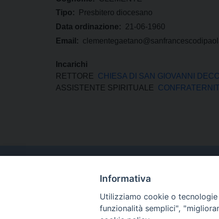
Tipo:
Presbitero diocesano
Data ordinazione:
21-06-1960
Email:
clementegaetano@sanfrancescodipaol
Incarichi
RETTORE
CHIESA DI SAN GIOVANNI DEC
ASSISTENTE SPIRITUALE
CONFRATERNITA
Informativa
Utilizziamo cookie o tecnologie s
funzionalità semplici", "miglior