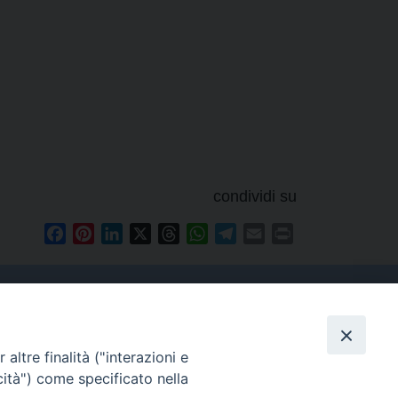
condividi su
Facebook
Pinterest
LinkedIn
X
Threads
WhatsApp
Telegram
Email
Print
altre finalità ("interazioni e
Contatti
cità") come specificato nella
Tel. 090.6684111 - Fax.