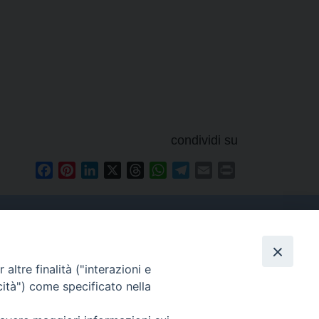
condividi su
Facebook
Pinterest
LinkedIn
X
Threads
WhatsApp
Telegram
Email
Print
altre finalità ("interazioni e
Contatti
cità") come specificato nella
Tel. 090.6684111 - Fax.
090.6684206