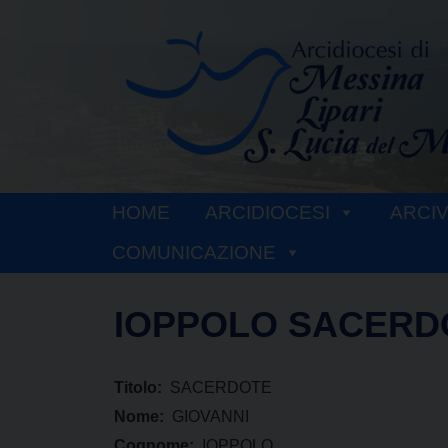
Skip
to
content
HOME
ARCIDIOCESI
ARCI
COMUNICAZIONE
IOPPOLO SACERD
Titolo:
SACERDOTE
Nome:
GIOVANNI
Cognome:
IOPPOLO