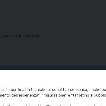
 VERGINE E MARTIRE
Curia
imili per finalità tecniche e, con il tuo consenso, anche per 
Indirizzo
amento dell'esperienza", "misurazione" e "targeting e pubbli
Via Garibaldi, 67 - 98122
Messina (ME)