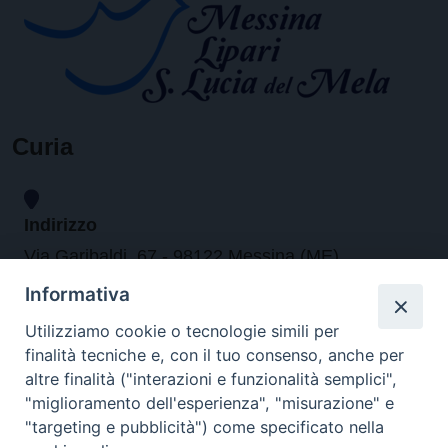
Curia
Indirizzo
Via Garibaldi, 67 - 98122 Messina (ME)
Informativa
Orari
Utilizziamo cookie o tecnologie simili per
finalità tecniche e, con il tuo consenso, anche per
da lunedi al venerdi dalle ore 9.30 alle 12.30
altre finalità ("interazioni e funzionalità semplici",
"miglioramento dell'esperienza", "misurazione" e
"targeting e pubblicità") come specificato nella
Contatti