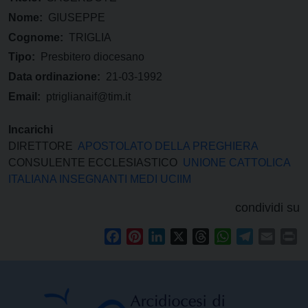
Nome:
GIUSEPPE
Cognome:
TRIGLIA
Tipo:
Presbitero diocesano
Data ordinazione:
21-03-1992
Email:
ptriglianaif@tim.it
Incarichi
DIRETTORE
APOSTOLATO DELLA PREGHIERA
CONSULENTE ECCLESIASTICO
UNIONE CATTOLICA
ITALIANA INSEGNANTI MEDI UCIIM
condividi su
Facebook
Pinterest
LinkedIn
X
Threads
WhatsApp
Telegram
Email
Pr