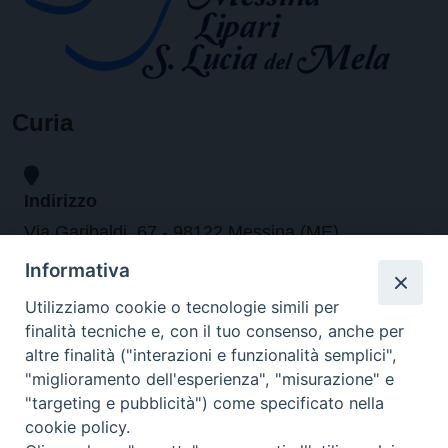
Curia
Indirizzo
Via Garibaldi, 67 - 98122 Messina (ME)
Informativa
Orari
Utilizziamo cookie o tecnologie simili per
finalità tecniche e, con il tuo consenso, anche per
da lunedi al venerdi dalle ore 9.30 alle 12.30
altre finalità ("interazioni e funzionalità semplici",
"miglioramento dell'esperienza", "misurazione" e
"targeting e pubblicità") come specificato nella
Contatti
cookie policy.