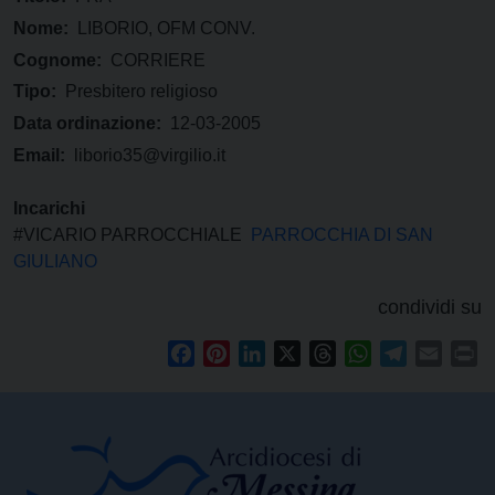
Nome:
LIBORIO, OFM CONV.
Cognome:
CORRIERE
Tipo:
Presbitero religioso
Data ordinazione:
12-03-2005
Email:
liborio35@virgilio.it
Incarichi
#VICARIO PARROCCHIALE
PARROCCHIA DI SAN
GIULIANO
condividi su
Facebook
Pinterest
LinkedIn
X
Threads
WhatsApp
Telegram
Email
Pr