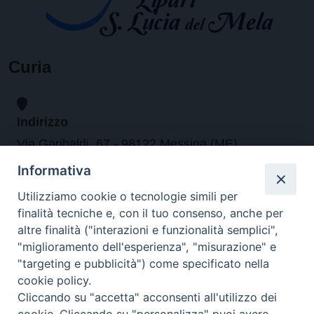
Curia
Indirizzo
Via Garibaldi, 67 - 98122 Messina (ME)
Informativa
Orari
Utilizziamo cookie o tecnologie simili per
finalità tecniche e, con il tuo consenso, anche per
da lunedi al venerdi dalle ore 9.30 alle 12.30
altre finalità ("interazioni e funzionalità semplici",
"miglioramento dell'esperienza", "misurazione" e
"targeting e pubblicità") come specificato nella
Contatti
cookie policy.
Cliccando su "accetta" acconsenti all'utilizzo dei
Tel. 090.6684111 - Fax. 090.6684206