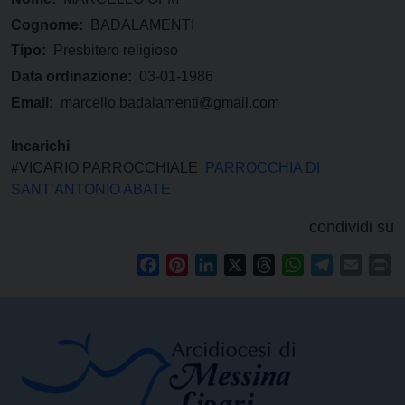
Cognome:
BADALAMENTI
Tipo:
Presbitero religioso
Data ordinazione:
03-01-1986
Email:
marcello.badalamenti@gmail.com
Incarichi
#VICARIO PARROCCHIALE
PARROCCHIA DI
SANT’ANTONIO ABATE
condividi su
Facebook
Pinterest
LinkedIn
X
Threads
WhatsApp
Telegram
Email
Pr