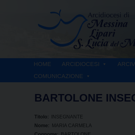
Skip
to
content
HOME
ARCIDIOCESI
ARCI
COMUNICAZIONE
BARTOLONE INSE
Titolo:
INSEGNANTE
Nome:
MARIA CARMELA
Cognome:
BARTOLONE