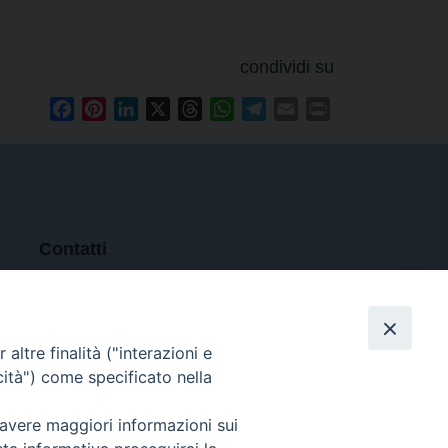
condividi su
Facebook
Pinterest
LinkedIn
X
Threads
WhatsApp
Telegram
Email
Print
Contatti
Tel. 090.6684111 - Fax.
090.6684206
arcivescovo.messina@tin.it
altre finalità ("interazioni e
Canali social
cità") come specificato nella
 avere maggiori informazioni sui