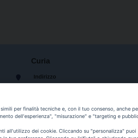
Curia
Indirizzo
Via Garibaldi, 67 - 98122
Messina (ME)
Orari
imili per finalità tecniche e, con il tuo consenso, anche per 
amento dell'esperienza", "misurazione" e "targeting e pubbli
da lunedi al venerdi dalle ore
9.30 alle 12.30
i all'utilizzo dei cookie. Cliccando su "personalizza" puoi