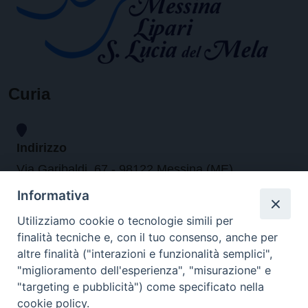
Curia
Indirizzo
Via Garibaldi, 67 - 98122 Messina (ME)
Informativa
Orari
Utilizziamo cookie o tecnologie simili per
finalità tecniche e, con il tuo consenso, anche per
da lunedi al venerdi dalle ore 9.30 alle 12.30
altre finalità ("interazioni e funzionalità semplici",
"miglioramento dell'esperienza", "misurazione" e
"targeting e pubblicità") come specificato nella
Contatti
cookie policy.