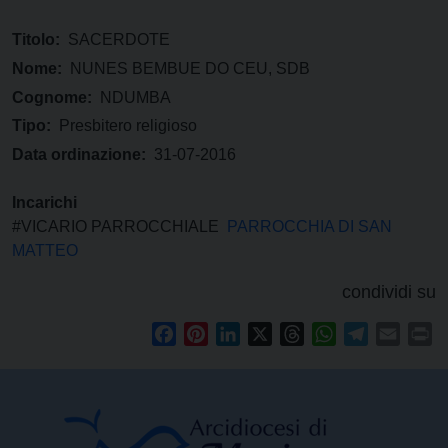
Titolo:
SACERDOTE
Nome:
NUNES BEMBUE DO CEU, SDB
Cognome:
NDUMBA
Tipo:
Presbitero religioso
Data ordinazione:
31-07-2016
Incarichi
#VICARIO PARROCCHIALE
PARROCCHIA DI SAN
MATTEO
condividi su
Facebook
Pinterest
LinkedIn
X
Threads
WhatsApp
Telegram
Email
Pr