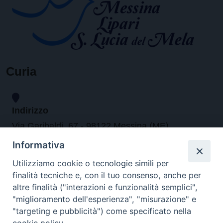
Curia
Indirizzo
Via Garibaldi, 67 - 98122 Messina (ME)
Informativa
Orari
Utilizziamo cookie o tecnologie simili per
finalità tecniche e, con il tuo consenso, anche per
da lunedi al venerdi dalle ore 9.30 alle 12.30
altre finalità ("interazioni e funzionalità semplici",
"miglioramento dell'esperienza", "misurazione" e
"targeting e pubblicità") come specificato nella
Contatti