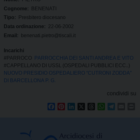
Cognome:
BENENATI
Tipo:
Presbitero diocesano
Data ordinazione:
22-06-2002
Email:
benenati.pietro@tiscali.it
Incarichi
#PARROCO
PARROCCHIA DEI SANTI ANDREA E VITO
#CAPPELLANO DI USSL (OSPEDALI PUBBLICI ECC..)
NUOVO PRESIDIO OSPEDALIERO “CUTRONI ZODDA”
DI BARCELLONA P. G.
condividi su
Facebook
Pinterest
LinkedIn
X
Threads
WhatsApp
Telegram
Email
Pr