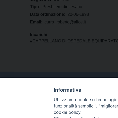
Tipo:
Presbitero diocesano
Data ordinazione:
20-06-1998
Email:
curro_roberto@alice.it
Incarichi
#CAPPELLANO DI OSPEDALE EQUIPARATO 
Informativa
Utilizziamo cookie o tecnologie s
funzionalità semplici", "miglior
cookie policy.