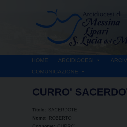
Skip
to
content
HOME
ARCIDIOCESI
ARCI
COMUNICAZIONE
CURRO' SACERDO
Titolo:
SACERDOTE
Nome:
ROBERTO
Cognome:
CURRO'