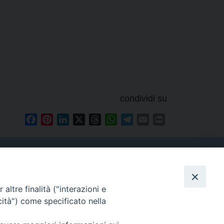
condividi su
Facebook
Pinterest
LinkedIn
X
Threads
WhatsApp
Telegram
Email
Print
altre finalità ("interazioni e
Contatti
cità") come specificato nella
Tel. 090.6684111 - Fax.
090.6684206