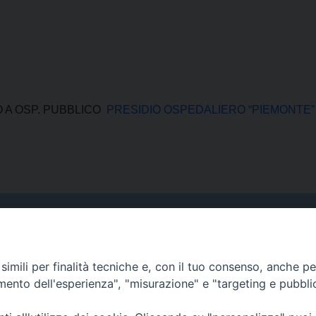
A OSP. PUBBLICO
PRESIDIO OSPEDALIERO “PIEMONTE”
Curia
imili per finalità tecniche e, con il tuo consenso, anche per 
Indirizzo
amento dell'esperienza", "misurazione" e "targeting e pubbli
Via Garibaldi, 67 - 98122
Messina (ME)