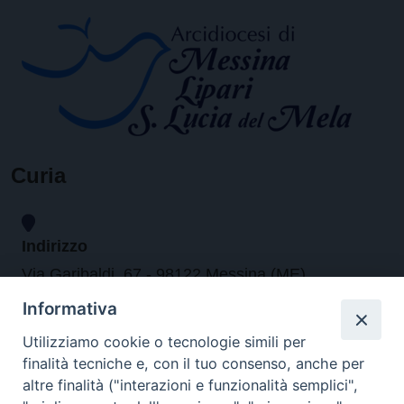
Curia
Indirizzo
Via Garibaldi, 67 - 98122 Messina (ME)
Informativa
Orari
Utilizziamo cookie o tecnologie simili per
finalità tecniche e, con il tuo consenso, anche per
da lunedi al venerdi dalle ore 9.30 alle 12.30
altre finalità ("interazioni e funzionalità semplici",