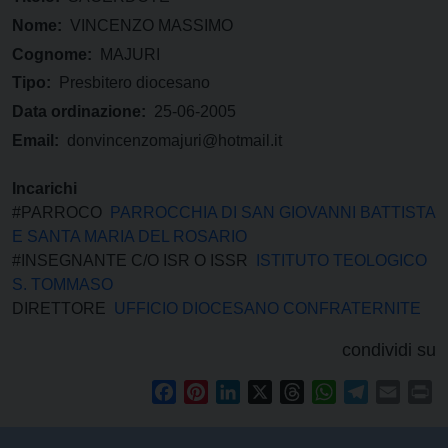
Nome:
VINCENZO MASSIMO
Cognome:
MAJURI
Tipo:
Presbitero diocesano
Data ordinazione:
25-06-2005
Email:
donvincenzomajuri@hotmail.it
Incarichi
#PARROCO
PARROCCHIA DI SAN GIOVANNI BATTISTA
E SANTA MARIA DEL ROSARIO
#INSEGNANTE C/O ISR O ISSR
ISTITUTO TEOLOGICO
S. TOMMASO
DIRETTORE
UFFICIO DIOCESANO CONFRATERNITE
condividi su
Facebook
Pinterest
LinkedIn
X
Threads
WhatsApp
Telegram
Email
Pr