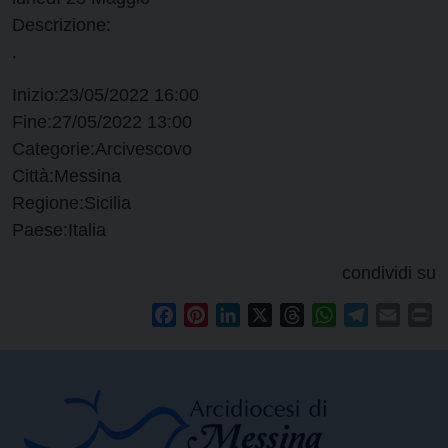
Descrizione:
.
Inizio:
23/05/2022 16:00
Fine:
27/05/2022 13:00
Categorie:
Arcivescovo
Città:
Messina
Regione:
Sicilia
Paese:
Italia
condividi su
Facebook
Pinterest
LinkedIn
X
Threads
WhatsApp
Telegram
Email
Pr