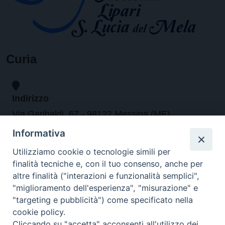
Curia
Indirizzo
Via Garibaldi, 67 - 98122 Messina (ME)
Informativa
Orari
Utilizziamo cookie o tecnologie simili per
finalità tecniche e, con il tuo consenso, anche per
da lunedi al venerdi dalle ore 9.30 alle 12.30
altre finalità ("interazioni e funzionalità semplici",
"miglioramento dell'esperienza", "misurazione" e
"targeting e pubblicità") come specificato nella
Contatti
cookie policy.
Cliccando su "accetta" acconsenti all'utilizzo dei