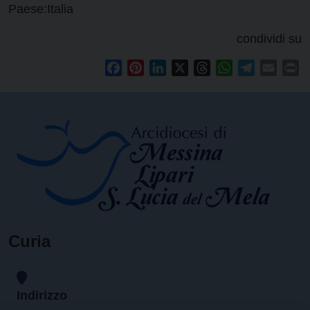
Paese:
Italia
condividi su
Facebook
Pinterest
LinkedIn
X
Threads
WhatsApp
Telegram
Email
Pr
Curia
Indirizzo