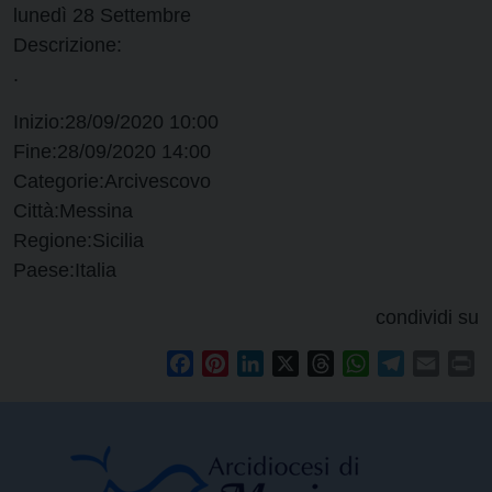
lunedì
28
Settembre
Descrizione:
.
Inizio:
28/09/2020 10:00
Fine:
28/09/2020 14:00
Categorie:
Arcivescovo
Città:
Messina
Regione:
Sicilia
Paese:
Italia
condividi su
Facebook
Pinterest
LinkedIn
X
Threads
WhatsApp
Telegram
Email
Pr