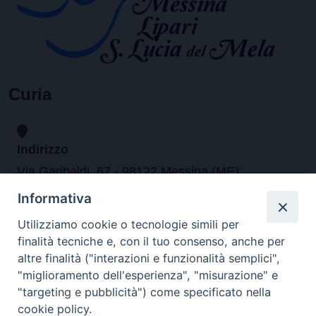
Curia
Indirizzo
Via Garibaldi, 67 - 98122 Messina (ME)
Informativa
Orari
Utilizziamo cookie o tecnologie simili per
finalità tecniche e, con il tuo consenso, anche per
da lunedi al venerdi dalle ore 9.30 alle 12.30
altre finalità ("interazioni e funzionalità semplici",
"miglioramento dell'esperienza", "misurazione" e
"targeting e pubblicità") come specificato nella
Contatti
cookie policy.