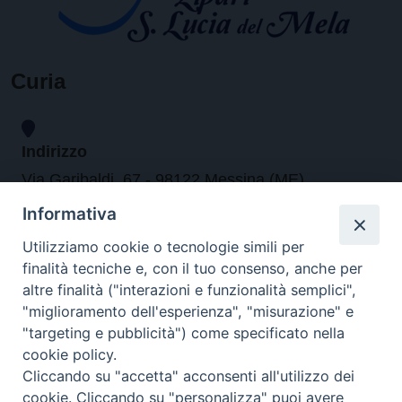
Curia
Indirizzo
Via Garibaldi, 67 - 98122 Messina (ME)
Informativa
Orari
Utilizziamo cookie o tecnologie simili per
finalità tecniche e, con il tuo consenso, anche per
da lunedi al venerdi dalle ore 9.30 alle 12.30
altre finalità ("interazioni e funzionalità semplici",
"miglioramento dell'esperienza", "misurazione" e
"targeting e pubblicità") come specificato nella
Contatti
cookie policy.
Cliccando su "accetta" acconsenti all'utilizzo dei
Tel. 090.6684111 - Fax. 090.6684206
cookie. Cliccando su "personalizza" puoi avere