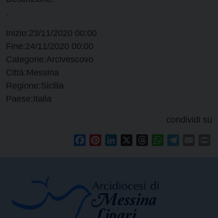
.
Inizio:
23/11/2020 00:00
Fine:
24/11/2020 00:00
Categorie:
Arcivescovo
Città:
Messina
Regione:
Sicilia
Paese:
Italia
condividi su
Facebook
Pinterest
LinkedIn
X
Threads
WhatsApp
Telegram
Email
Pr