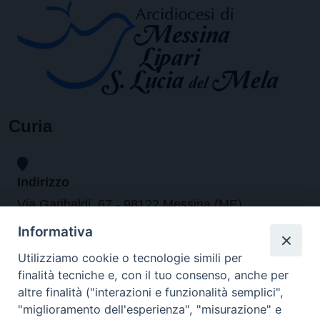
Curia
Indirizzo
Via Garibaldi, 67 - 98122 Messina (ME)
Informativa
Orari
Utilizziamo cookie o tecnologie simili per
finalità tecniche e, con il tuo consenso, anche per
da lunedi al venerdi dalle ore 9.30 alle 12.30
altre finalità ("interazioni e funzionalità semplici",
"miglioramento dell'esperienza", "misurazione" e