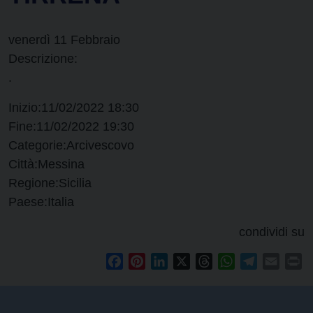
venerdì
11
Febbraio
Descrizione:
.
Inizio:
11/02/2022 18:30
Fine:
11/02/2022 19:30
Categorie:
Arcivescovo
Città:
Messina
Regione:
Sicilia
Paese:
Italia
condividi su
Facebook
Pinterest
LinkedIn
X
Threads
WhatsApp
Telegram
Email
Pr