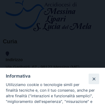
Curia
Indirizzo
Via Garibaldi, 67 - 98122 Messina (ME)
Informativa
Orari
Utilizziamo cookie o tecnologie simili per
finalità tecniche e, con il tuo consenso, anche per
da lunedi al venerdi dalle ore 9.30 alle 12.30
altre finalità ("interazioni e funzionalità semplici",
"miglioramento dell'esperienza", "misurazione" e