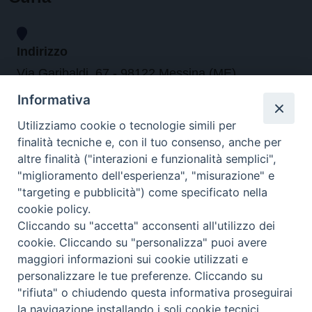
Indirizzo
Via Garibaldi, 67 - 98122 Messina (ME)
Informativa
Orari
Utilizziamo cookie o tecnologie simili per
finalità tecniche e, con il tuo consenso, anche per
da lunedi al venerdi dalle ore 9.30 alle 12.30
altre finalità ("interazioni e funzionalità semplici",
"miglioramento dell'esperienza", "misurazione" e
"targeting e pubblicità") come specificato nella
Contatti
cookie policy.
Cliccando su "accetta" acconsenti all'utilizzo dei
Tel. 090.6684111 - Fax. 090.6684206
cookie. Cliccando su "personalizza" puoi avere
arcivescovo.messina@tin.it
maggiori informazioni sui cookie utilizzati e
personalizzare le tue preferenze. Cliccando su
Canali social
"rifiuta" o chiudendo questa informativa proseguirai
la navigazione installando i soli cookie tecnici.