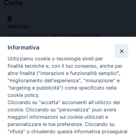
Curia
Indirizzo
Via Garibaldi, 67 - 98122 Messina (ME)
Informativa
Orari
Utilizziamo cookie o tecnologie simili per
finalità tecniche e, con il tuo consenso, anche per
da lunedi al venerdi dalle ore 9.30 alle 12.30
altre finalità ("interazioni e funzionalità semplici",
"miglioramento dell'esperienza", "misurazione" e
"targeting e pubblicità") come specificato nella
Contatti
cookie policy.
Cliccando su "accetta" acconsenti all'utilizzo dei
Tel. 090.6684111 - Fax. 090.6684206
cookie. Cliccando su "personalizza" puoi avere
arcivescovo.messina@tin.it
maggiori informazioni sui cookie utilizzati e
personalizzare le tue preferenze. Cliccando su
Canali social
"rifiuta" o chiudendo questa informativa proseguirai