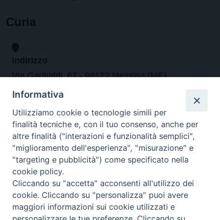
Curia
Indirizzo
Via Garibaldi, 67 - 98122 Messina (ME)
Informativa
Orari
Utilizziamo cookie o tecnologie simili per
finalità tecniche e, con il tuo consenso, anche per
da lunedi al venerdi dalle ore 9.30 alle 12.30
altre finalità ("interazioni e funzionalità semplici",
"miglioramento dell'esperienza", "misurazione" e
"targeting e pubblicità") come specificato nella
Contatti
cookie policy.
Cliccando su "accetta" acconsenti all'utilizzo dei
Tel. 090.6684111 - Fax. 090.6684206
cookie. Cliccando su "personalizza" puoi avere
arcivescovo.messina@tin.it
maggiori informazioni sui cookie utilizzati e
personalizzare le tue preferenze. Cliccando su