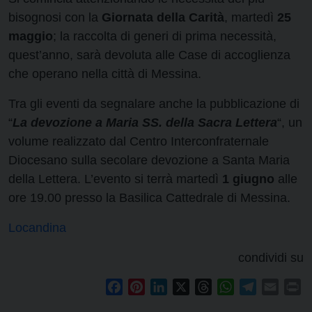
bisognosi con la
Giornata della Carità
, martedì
25
maggio
; la raccolta di generi di prima necessità,
quest’anno, sarà devoluta alle Case di accoglienza
che operano nella città di Messina.
Tra gli eventi da segnalare anche la pubblicazione di
“
La devozione a Maria SS. della Sacra Lettera
“, un
volume realizzato dal Centro Interconfraternale
Diocesano sulla secolare devozione a Santa Maria
della Lettera. L’evento si terrà martedì
1 giugno
alle
ore 19.00 presso la Basilica Cattedrale di Messina.
Locandina
condividi su
Facebook
Pinterest
LinkedIn
X
Threads
WhatsApp
Telegram
Email
Pr