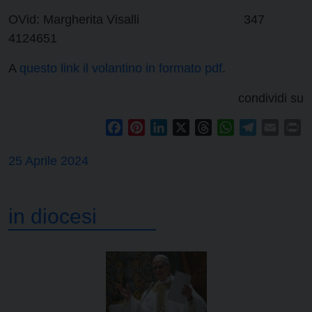
OVid: Margherita Visalli 347
4124651
A
questo link il volantino in formato pdf
.
condividi su
Facebook
Pinterest
LinkedIn
X
Threads
WhatsApp
Telegram
Email
Pr
25 Aprile 2024
in diocesi