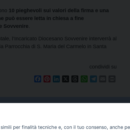
 sono
10 pieghevoli sui valori della firma e una
he può essere letta in chiesa a fine
le Sovvenire
.
ntale,
l’Incaricato Diocesano Sovvenire interverrà
al
la Parrocchia di S. Maria del Carmelo in Santa
condividi su
Facebook
Pinterest
LinkedIn
X
Threads
WhatsApp
Telegram
Email
Print
Curia
imili per finalità tecniche e, con il tuo consenso, anche per 
Indirizzo