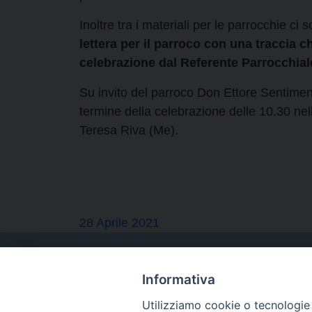
Inoltre tra i materiali per le parrocchie ci
lettera per il parroco con una traccia c
celebrazione dal Referente Parrocchia
Su invito del parroco Don Ettore Sentime
termine
della celebrazione delle 10.30 nel
Teresa Riva (Me).
28 Aprile 2021
Informativa
Utilizziamo cookie o tecnologie s