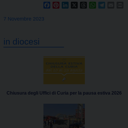
Facebook
Pinterest
LinkedIn
X
Threads
WhatsApp
Telegram
Email
Pr
7 Novembre 2023
in diocesi
Chiusura degli Uffici di Curia per la pausa estiva 2026