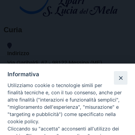
Curia
Indirizzo
Via Garibaldi, 67 - 98122 Messina (ME)
Informativa
Orari
Utilizziamo cookie o tecnologie simili per
finalità tecniche e, con il tuo consenso, anche per
da lunedi al venerdi dalle ore 9.30 alle 12.30
altre finalità ("interazioni e funzionalità semplici",
"miglioramento dell'esperienza", "misurazione" e
"targeting e pubblicità") come specificato nella
Contatti
cookie policy.
Cliccando su "accetta" acconsenti all'utilizzo dei
Tel. 090.6684111 - Fax. 090.6684206