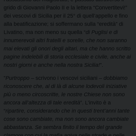
grido di Giovanni Paolo II e la lettera “Convertitevi!”
dei vescovi di Sicilia per il 25° di quell’appello e fino
alla beatificazione; si soffermano sulla “eredità” di
Livatino, ma non meno su quella “
di Puglisi e di
innumerevoli altri fratelli e sorelle, che non saranno
mai elevati gli onori degli altari, ma che hanno scritto
pagine indelebili di storia ecclesiale e civile, anche ai
nostri giorni e anche nella nostra Sicilia!
”.
”
Purtroppo
– scrivono i vescovi siciliani –
dobbiamo
riconoscere che, al di là di alcune lodevoli iniziative
più o meno circoscritte, le nostre Chiese non sono
ancora all’altezza di tale eredità
”. L’invito è a
“
ripartire, considerando che in questi trent’anni tante
cose sono cambiate, ma non sono ancora cambiate
abbastanza. Se sembra finito il tempo del grande
clamore con cui la mafia agiva nelle strade e nelle