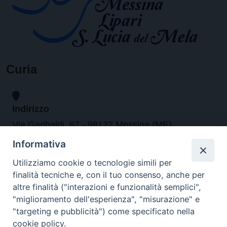
Curia
Indirizzo
Via Garibaldi, 67 - 98122 Messina (ME)
Informativa
Orari
Utilizziamo cookie o tecnologie simili per
finalità tecniche e, con il tuo consenso, anche per
da lunedi al venerdi dalle ore 9.30 alle 12.30
altre finalità ("interazioni e funzionalità semplici",
"miglioramento dell'esperienza", "misurazione" e
"targeting e pubblicità") come specificato nella
Contatti
cookie policy.