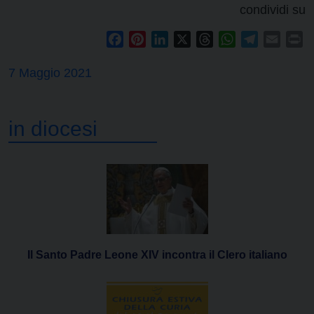
condividi su
Facebook
Pinterest
LinkedIn
X
Threads
WhatsApp
Telegram
Email
Pr
7 Maggio 2021
in diocesi
Il Santo Padre Leone XIV incontra il Clero italiano