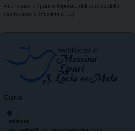
valorizzare la figura e l’operato dell’artefice della
risurrezione di Messina e […]
Curia
Indirizzo
Via Garibaldi, 67 - 98122 Messina (ME)