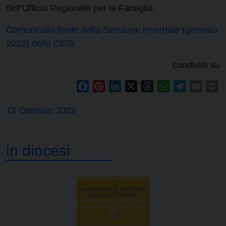
dell’Ufficio Regionale per la Famiglia.
Comunicato finale della Sessione invernale (gennaio
2022) della CESi
condividi su
Facebook
Pinterest
LinkedIn
X
Threads
WhatsApp
Telegram
Email
Pr
12 Gennaio 2022
in diocesi