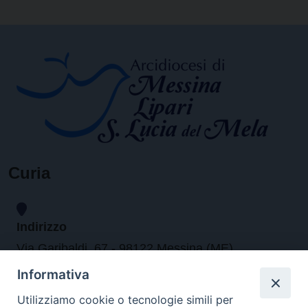
Curia
Indirizzo
Via Garibaldi, 67 - 98122 Messina (ME)
Informativa
Orari
Utilizziamo cookie o tecnologie simili per