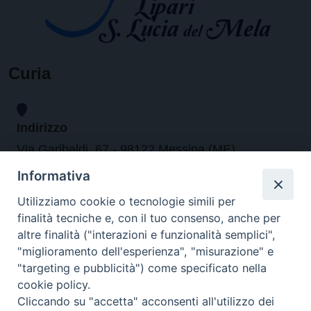
Curia
Indirizzo
Via Garibaldi, 67 - 98122 Messina (ME)
Informativa
Orari
Utilizziamo cookie o tecnologie simili per
finalità tecniche e, con il tuo consenso, anche per
da lunedi al venerdi dalle ore 9.30 alle 12.30
altre finalità ("interazioni e funzionalità semplici",
"miglioramento dell'esperienza", "misurazione" e
"targeting e pubblicità") come specificato nella
Contatti
cookie policy.
Cliccando su "accetta" acconsenti all'utilizzo dei
Tel. 090.6684111 - Fax. 090.6684206