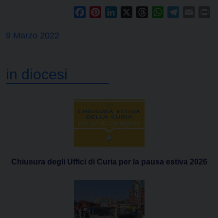
Facebook
Pinterest
LinkedIn
X
Threads
WhatsApp
Telegram
Email
Pr
9 Marzo 2022
in diocesi
Chiusura degli Uffici di Curia per la pausa estiva 2026